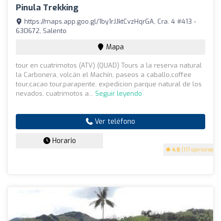
Pinula Trekking
https://maps.app.goo.gl/1by1rJJktCvzHqrGA, Cra. 4 #413 -
630672, Salento
Mapa
tour en cuatrimotos (ATV) (QUAD) Tours a la reserva natural
la Carbonera, volcán el Machín, paseos a caballo,coffee
tour,cacao tour,parapente, expedicion parque natural de los
nevados, cuatrimotos a...
Seguir leyendo
Ver teléfono
Horario
4.8
(117 opiniones)