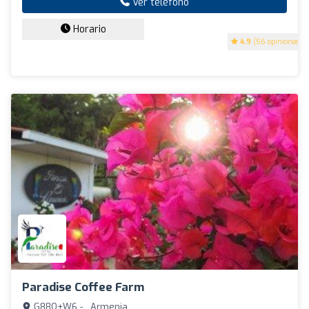
Ver teléfono
Horario
4.9
(56 opiniones)
Paradise Coffee Farm
G88Q+W6 - , Armenia