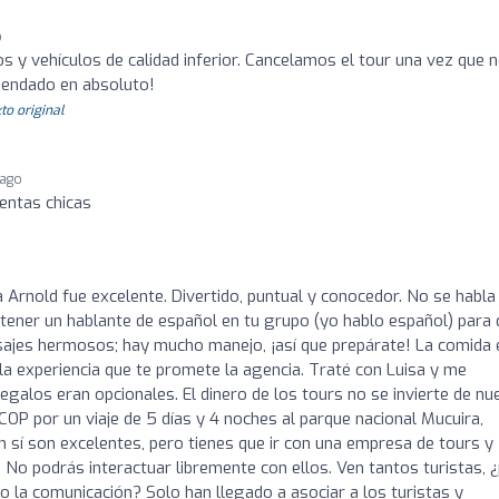
o
s y vehículos de calidad inferior. Cancelamos el tour una vez que 
mendado en absoluto!
to original
 ago
tentas chicas
 Arnold fue excelente. Divertido, puntual y conocedor. No se habla
e tener un hablante de español en tu grupo (yo hablo español) para
aisajes hermosos; hay mucho manejo, ¡así que prepárate! La comida 
 experiencia que te promete la agencia. Traté con Luisa y me
egalos eran opcionales. El dinero de los tours no se invierte de nu
OP por un viaje de 5 días y 4 noches al parque nacional Mucuira,
 sí son excelentes, pero tienes que ir con una empresa de tours y
No podrás interactuar libremente con ellos. Ven tantos turistas, 
 la comunicación? Solo han llegado a asociar a los turistas y