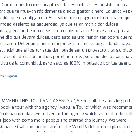
 Como maestro me encanta visitar escuelas si es posible, pero a l
para que te muevan rápidamente a solo gastar dinero. La única vez
omida que es obligatoria. Es realmente repugnante la forma en que
ermoso desierto es asquerosa, ya que te animan a dar dulces
s, ¡pero no tienen un sistema de disposición! Llevé arroz, pasta,
 me dijo que llevara dulces, pero esta es una región tan pobre que n
n el área. Deberían tener un mejor sistema en su lugar donde haya
ncial que si los turistas dan, puede ser un proyecto a largo plaz
uestos de donación hechos por el hombre. ¡Solo puedes pasar una 
tiva de la comunidad, pero esto es 100% impulsado por las agenci
to original
COMMEND THIS TOUR AND AGENCY /!\ Seeing all the amazing pict
 to book a tour with the agency “Macuira Tours” which was recomm
 On departure day, we arrived at the agency which seemed to be cal
a jeep with some more people and started the journey. We were
Manaure (salt extraction site) or the Wind Park but no explanation