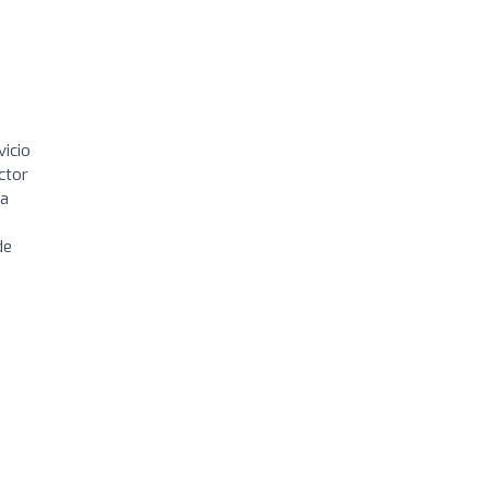
vicio
ctor
ía
de