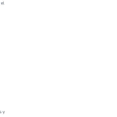
 el
s y