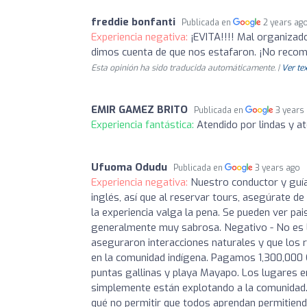
freddie bonfanti
Publicada en
2 years ag
Experiencia negativa:
¡EVITA!!!! Mal organizado
dimos cuenta de que nos estafaron. ¡No reco
Esta opinión ha sido traducida automáticamente. |
Ver tex
EMIR GAMEZ BRITO
Publicada en
3 years
Experiencia fantástica:
Atendido por lindas y a
Ufuoma Odudu
Publicada en
3 years ago
Experiencia negativa:
Nuestro conductor y guía
inglés, así que al reservar tours, asegúrate d
la experiencia valga la pena. Se pueden ver p
generalmente muy sabrosa. Negativo - No es la
aseguraron interacciones naturales y que los r
en la comunidad indígena. Pagamos 1,300,000 C
puntas gallinas y playa Mayapo. Los lugares en
simplemente están explotando a la comunidad. 
qué no permitir que todos aprendan permitiendo