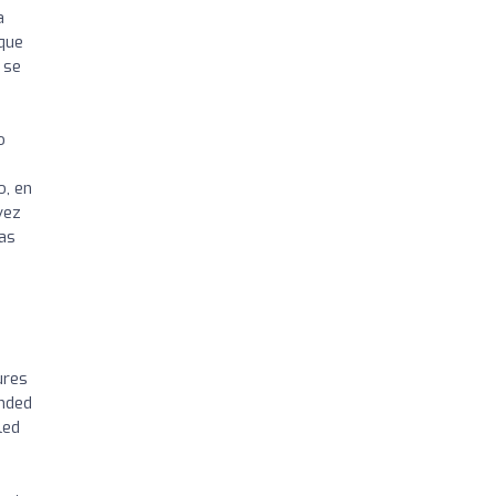
a
 que
 se
o
o, en
vez
as
ures
ended
led