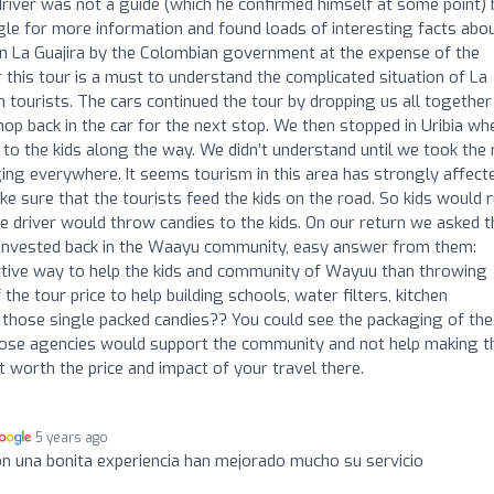
driver was not a guide (which he confirmed himself at some point) 
gle for more information and found loads of interesting facts abo
in La Guajira by the Colombian government at the expense of the
r this tour is a must to understand the complicated situation of La
h tourists. The cars continued the tour by dropping us all together
op back in the car for the next stop. We then stopped in Uribia wh
e to the kids along the way. We didn’t understand until we took the
ing everywhere. It seems tourism in this area has strongly affect
ake sure that the tourists feed the kids on the road. So kids would 
he driver would throw candies to the kids. On our return we asked t
invested back in the Waayu community, easy answer from them:
ortive way to help the kids and community of Wayuu than throwing
he tour price to help building schools, water filters, kitchen
f those single packed candies?? You could see the packaging of th
 those agencies would support the community and not help making t
t worth the price and impact of your travel there.
5 years ago
n una bonita experiencia han mejorado mucho su servicio