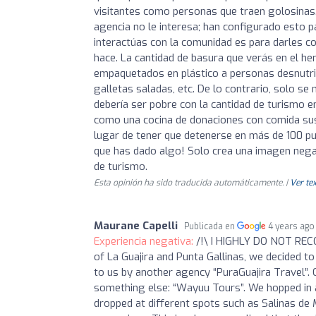
visitantes como personas que traen golosinas.
agencia no le interesa; han configurado esto 
interactúas con la comunidad es para darles c
hace. La cantidad de basura que verás en el h
empaquetados en plástico a personas desnutrida
galletas saladas, etc. De lo contrario, solo se
debería ser pobre con la cantidad de turismo e
como una cocina de donaciones con comida susta
lugar de tener que detenerse en más de 100 p
que has dado algo! Solo crea una imagen nega
de turismo.
Esta opinión ha sido traducida automáticamente. |
Ver tex
Maurane Capelli
Publicada en
4 years ago
Experiencia negativa:
/!\ I HIGHLY DO NOT RE
of La Guajira and Punta Gallinas, we decided
to us by another agency “PuraGuajira Travel”.
something else: “Wayuu Tours”. We hopped in 
dropped at different spots such as Salinas de 