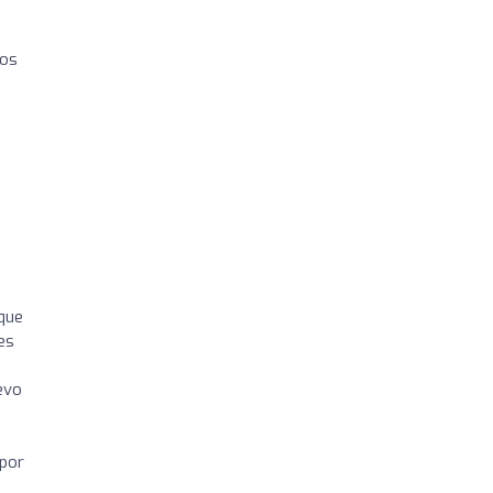
nos
 que
es
evo
¿por