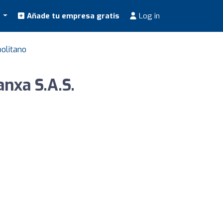
s
Añade tu empresa gratis
Log in
politano
anxa S.A.S.