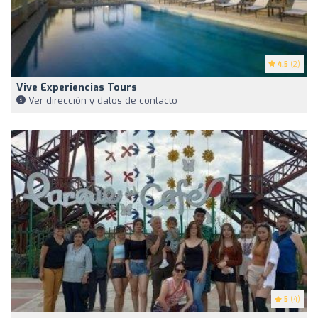
4.5
(2)
Vive Experiencias Tours
Ver dirección y datos de contacto
5
(4)