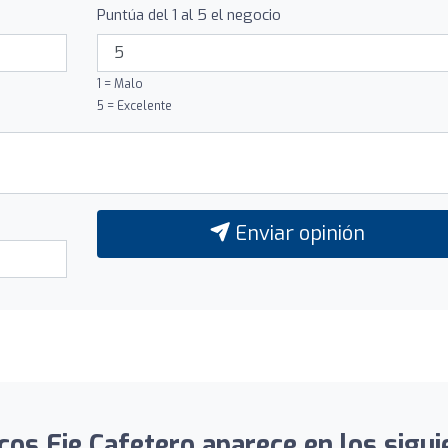
Puntúa del 1 al 5 el negocio
1 = Malo
5 = Excelente
Enviar opinión
cos Eje Cafetero aparece en los sigui