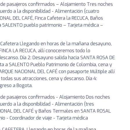
 de pasajeros confirmados – Alojamiento Tres noches
rdo a la disponibilidad - Alimentación (cuatro
IONAL DEL CAFÉ, Finca Cafetera la RECUCA, Baños
 SALENTO pueblo patrimonio – Tarjeta médica –
na Cafetera Llegando en horas de la mañana desayuno,
a FINCA LA RECUCA, allí conoceremos todo lo
y descanso. Día 2: Desayuno salida hacia SANTA ROSA DE
ta a SALENTO Pueblo Patrimonio de Colombia, cena y
 PARQUE NACIONAL DEL CAFÉ con pasaporte Múltiple allí
todas sus atracciones, cena y descanso. Día 4:
egreso a Bogota.
 de pasajeros confirmados - Alojamiento Dos noches
rdo a la disponibilidad - Alimentación (tres
ACIONAL DEL CAFÉ y Baños Termales en SANTA ROSAL
o - Coordinador de viaje - Tarjeta médica
NA CAFETERA. Llegando en horas de la mañana,