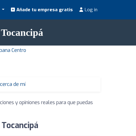
s
Añade tu empresa gratis
Log in
n Tocancipá
abana Centro
 cerca de mí
aciones y opiniones reales para que puedas
n Tocancipá