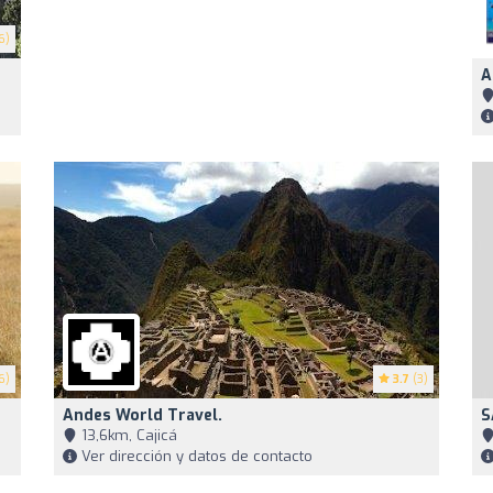
6)
A
6)
3.7
(3)
Andes World Travel.
S
13,6km, Cajicá
Ver dirección y datos de contacto