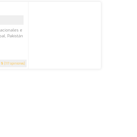
nacionales e
pal, Pakistán
5
(117 opiniones)