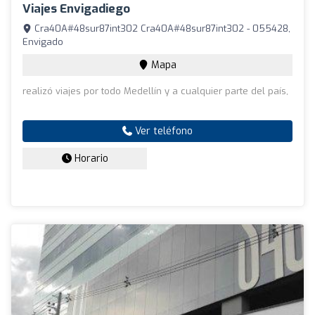
Viajes Envigadiego
Cra40A#48sur87int302 Cra40A#48sur87int302 - 055428,
Envigado
Mapa
realizó viajes por todo Medellín y a cualquier parte del país,
Ver teléfono
Horario