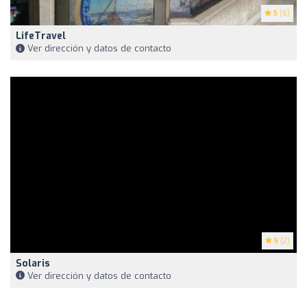
5
(6)
LifeTravel
Ver dirección y datos de contacto
5
(2)
Solaris
Ver dirección y datos de contacto