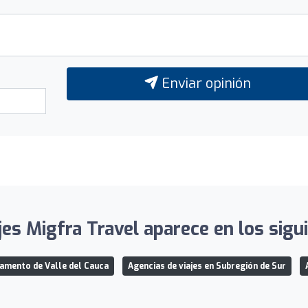
Enviar opinión
jes Migfra Travel aparece en los sigui
tamento de Valle del Cauca
Agencias de viajes en Subregión de Sur