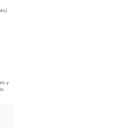
nes)
des y
o.