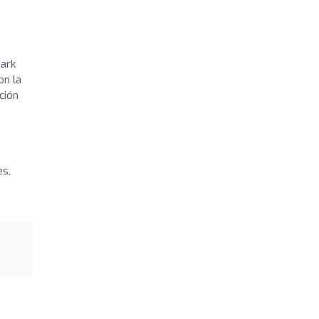
Park
on la
ción
es,
o