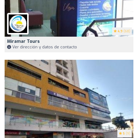
4.9
(68)
Miramar Tours
Ver dirección y datos de contacto
5
(9)