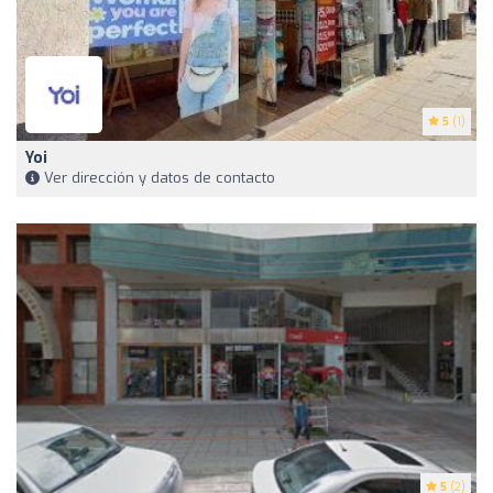
5
(1)
Yoi
Ver dirección y datos de contacto
5
(2)