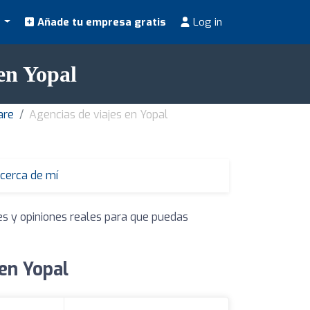
s
Añade tu empresa gratis
Log in
en Yopal
are
Agencias de viajes en Yopal
 cerca de mí
es y opiniones reales para que puedas
en Yopal