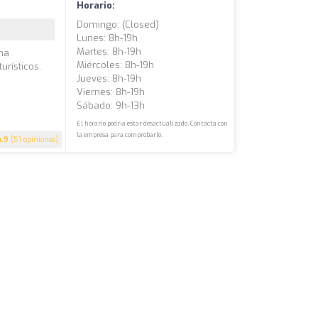
Horario:
Domingo: (closed)
Lunes: 8h-19h
Martes: 8h-19h
na
Miércoles: 8h-19h
urísticos.
Jueves: 8h-19h
Viernes: 8h-19h
Sábado: 9h-13h
El horario podría estar desactualizado. Contacta con
la empresa para comprobarlo.
4.9
(51 opiniones)