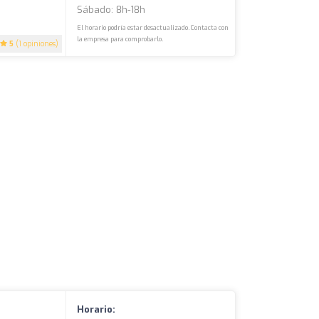
Sábado: 8h-18h
El horario podría estar desactualizado. Contacta con
la empresa para comprobarlo.
5
(1 opiniones)
Horario: