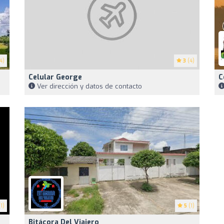
4)
3
(4)
Celular George
C
Ver dirección y datos de contacto
1)
5
(1)
Bitácora Del Viajero