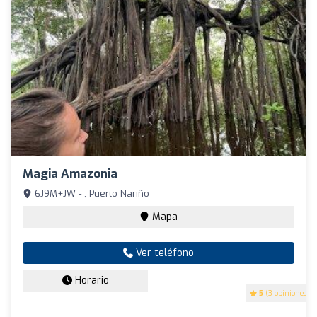
Magia Amazonia
6J9M+JW - , Puerto Nariño
Mapa
Ver teléfono
Horario
5
(3 opiniones)