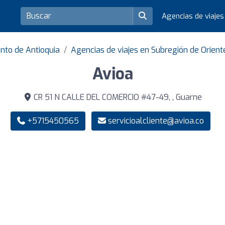
Agencias de viaje
nto de Antioquia
Agencias de viajes en Subregión de Orient
Avioa
CR 51 N CALLE DEL COMERCIO #47-49, , Guarne
+5715450565
servicioalcliente@avioa.co