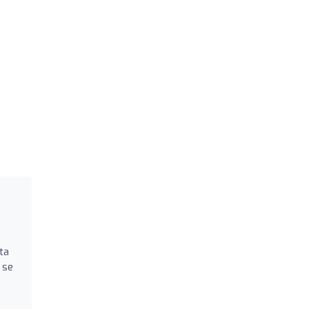
ta
 se