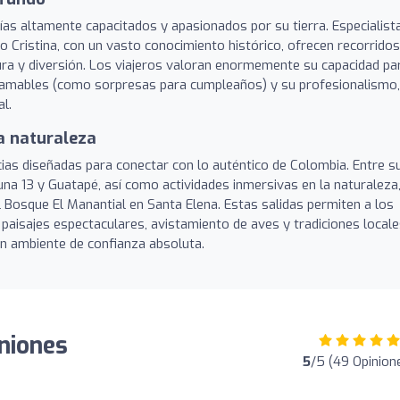
uías altamente capacitados y apasionados por su tierra. Especialist
 Cristina, con un vasto conocimiento histórico, ofrecen recorridos
ra y diversión. Los viajeros valoran enormemente su capacidad pa
es amables (como sorpresas para cumpleaños) y su profesionalismo,
l.
a naturaleza
ias diseñadas para conectar con lo auténtico de Colombia. Entre s
na 13 y Guatapé, así como actividades inmersivas en la naturaleza
Bosque El Manantial en Santa Elena. Estas salidas permiten a los
e paisajes espectaculares, avistamiento de aves y tradiciones locale
un ambiente de confianza absoluta.
iniones
5
/5 (49 Opinion