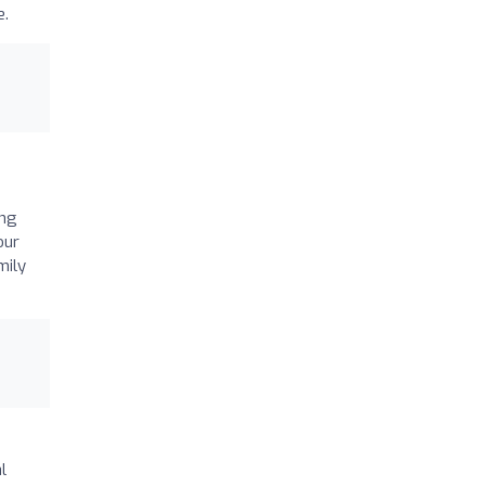
e.
ing
our
mily
l