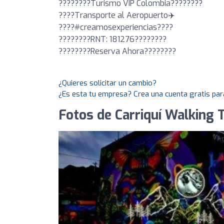
????????Turismo VIP Colombia????????
????Transporte al Aeropuerto✈️
????#creamosexperiencias????
????????RNT: 181276????????
????????Reserva Ahora????????
¿Quieres solicitar un cambio?
¿Es esta tu empresa? Crea una cuenta gratis par
Fotos de Carriquí Walking 