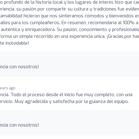
to profundo de la historia local y los lugares de interés hizo que ca
encia, su pasión por compartir su cultura y tradiciones fue evide
 amabilidad hicieron que nos sintiéramos cómodos y bienvenidos e
alles para los cumpleañeros. En resumen, recomendaría al 100% a
a auténtica y enriquecedora. Su pasión, conocimiento y profesional
forma un simple recorrido en una experiencia única. ¡Gracias,por ha
e inolvidable!
encia con nosotros!
years ago
ncia. Todo el proceso desde el inicio fue muy completo, con una
rvicio. Muy agradecida y satisfecha por la guianza del equipo.
encia con nosotros!