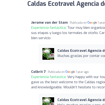
Caldas Ecotravel Agencia de
Jerome van der Stam
Publicada en
1 yea
Experiencia fantástica:
Tour muy bien organizad
sus etapas y luego los termales de otoño. Car
bien servicio
Caldas Ecotravel Agencia d
Muchas gracias por contar con
Colbrit 7
Publicada en
1 year ago
Experiencia fantástica:
Very happy with our tou
gave us the best welcome to the Caldas region 
and knowledgeable. Wouldn’t hesitate to recom
Caldas Ecotravel Agencia d
Hola, muchas gracias y nos al