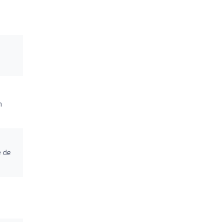
n
e de