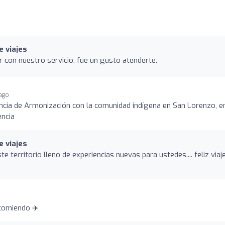
o
e viajes
r con nuestro servicio, fue un gusto atenderte.
 ago
ncia de Armonización con la comunidad indígena en San Lorenzo, e
encia
e viajes
 territorio lleno de experiencias nuevas para ustedes.... feliz viaj
o
ecomiendo ✈️