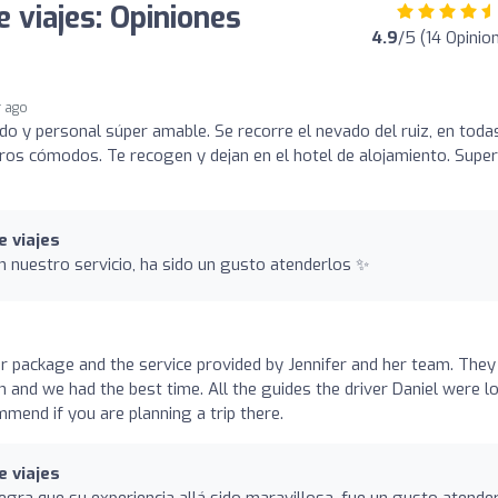
 viajes: Opiniones
4.9
/5 (14 Opinio
r ago
o y personal súper amable. Se recorre el nevado del ruiz, en toda
ros cómodos. Te recogen y dejan en el hotel de alojamiento. Super
e viajes
 nuestro servicio, ha sido un gusto atenderlos ✨
r package and the service provided by Jennifer and her team. They
and we had the best time. All the guides the driver Daniel were l
mend if you are planning a trip there.
e viajes
egra que su experiencia allá sido maravillosa, fue un gusto atende