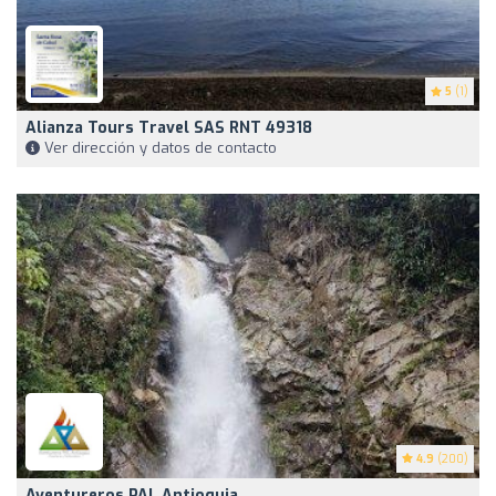
5
(1)
Alianza Tours Travel SAS RNT 49318
Ver dirección y datos de contacto
4.9
(200)
Aventureros PAL Antioquia