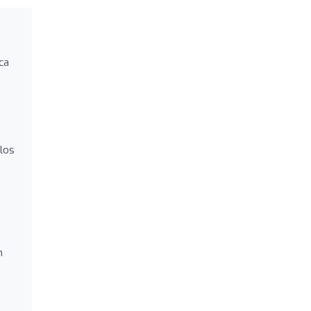
ca
 los
n