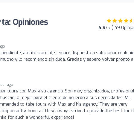
ta: Opiniones
4.9
/5 (149 Opini
 ago
 pendiente, atento, cordial, siempre dispuesto a solucionar cualqui
ó mucho y lo recomiendo sin duda. Gracias y espero volver pronto a
year ago
r tours con Max y su agencia. Son muy organizados, profesional
uscan lo mejor para el cliente de acuerdo a sus necesidades. Mil
commended to take tours with Max and his agency. They are very
t importantly, honest. They always strive to provide the best for t
anks for such a wonderful experience!