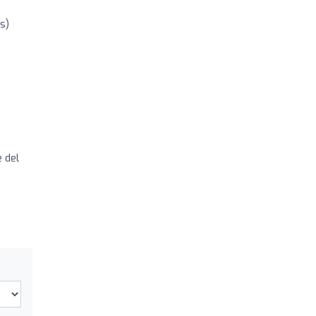
s)
 del