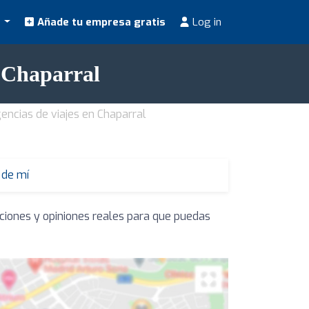
s
Añade tu empresa gratis
Log in
n Chaparral
encias de viajes en Chaparral
 de mí
aciones y opiniones reales para que puedas