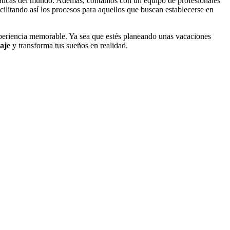
emáticas del mundo. Además, contamos con un equipo de profesionales
acilitando así los procesos para aquellos que buscan establecerse en
xperiencia memorable. Ya sea que estés planeando unas vacaciones
aje
y transforma tus sueños en realidad.