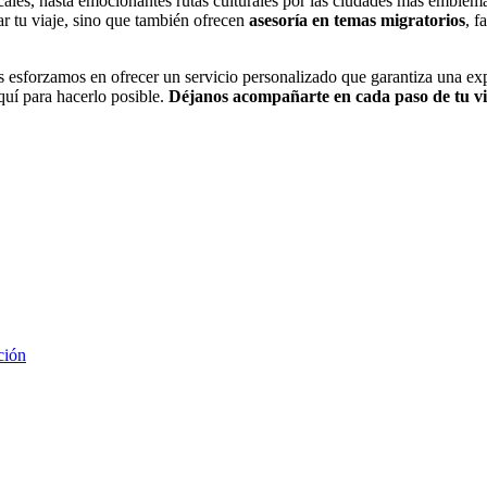
picales, hasta emocionantes rutas culturales por las ciudades más embl
ar tu viaje, sino que también ofrecen
asesoría en temas migratorios
, f
s esforzamos en ofrecer un servicio personalizado que garantiza una e
aquí para hacerlo posible.
Déjanos acompañarte en cada paso de tu vi
ción