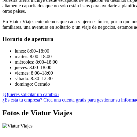
Nuestra oferta incluye desde escapadas de relajación en destinos tro
altamente capacitados que no solo están listos para ayudarte a planific
otros países.
En Viatur Viajes entendemos que cada viajero es único, por lo que no
familiares, una aventura en solitario o un viaje de negocios, estamos 
Horario de apertura
lunes: 8:00–18:00
martes: 8:00–18:00
miércoles: 8:00–18:00
jueves: 8:00–18:00
viernes: 8:00–18:00
sábado: 8:30–12:30
domingo: Cerrado
¿Quieres solicitar un cambio?
¿Es esta tu empresa? Crea una cuenta gratis para gestionar su informa
Fotos de Viatur Viajes