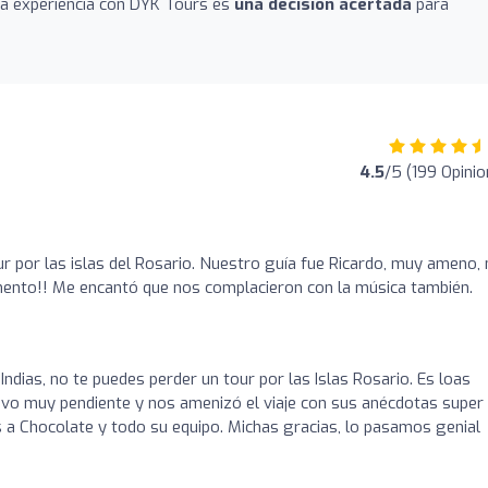
 la experiencia con DYK Tours es
una decisión acertada
para
4.5
/5 (199 Opinio
 por las islas del Rosario. Nuestro guía fue Ricardo, muy ameno,
ento!! Me encantó que nos complacieron con la música también.
Indias, no te puedes perder un tour por las Islas Rosario. Es loas
tuvo muy pendiente y nos amenizó el viaje con sus anécdotas super
s a Chocolate y todo su equipo. Michas gracias, lo pasamos genial