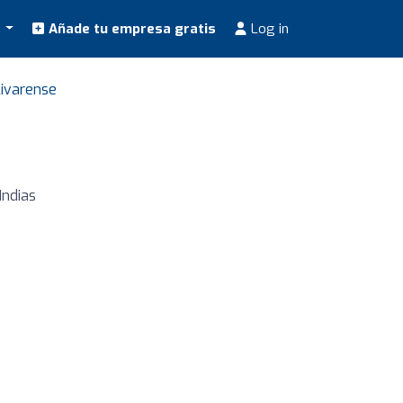
s
Añade tu empresa gratis
Log in
livarense
Indias