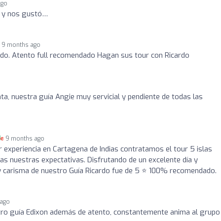
ago
á y nos gustó…
9 months ago
ado. Atento full recomendado Hagan sus tour con Ricardo
a, nuestra guía Angie muy servicial y pendiente de todas las
9 months ago
r experiencia en Cartagena de Indias contratamos el tour 5 islas
s nuestras expectativas. Disfrutando de un excelente día y
d y carisma de nuestro Guía Ricardo fue de 5 ⭐ 100% recomendado.
 ago
tro guía Edixon además de atento, constantemente anima al grupo 