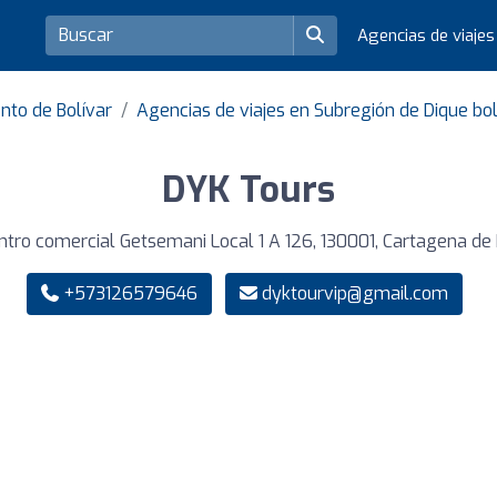
Agencias de viaje
nto de Bolívar
Agencias de viajes en Subregión de Dique bo
DYK Tours
tro comercial Getsemani Local 1 A 126, 130001, Cartagena de 
+573126579646
dyktourvip@gmail.com