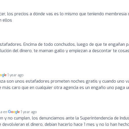
cer, los precios a dónde vas es lo mismo que teniendo membresía 
 ellos
stafadores. Encima de todo conchudos, luego de que te engañan p
olución del dinero, te maman gallo y empiezan a descontar te cosa
1 year ago
nza son unos estafadores prometen noches gratis y cuando uno v
sale más caro que en cualquier otra agencia es un engaño uno paga 
da en
1 year ago
 y no cumplen, los denunciamos ante la Superintendencia de Indus
evolvieran el dinero, debían hacerlo hace 1 mes y no lo han hecho