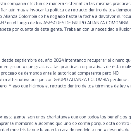
esta compañía efectúa de manera sistemática las mismas prácticas
iar aún mas e invocar la política de retracto dentro de los tiempo
po Alianza Colombia se ha negado hasta la fecha a devolver el recu
ER en el luego de los ASESORES DE GRUPO ALIANZA COMOMBIA.
beza por cuenta de ésta gente. Trabajan con la necesidad e ilusio
 desde septiembre del año 2024 intentando recuperar el dinero qu
jar en grupo y que gracias a las prácticas corporativas de ésta mal
el proceso de demanda ante la autoridad competente pero NO
e otra alternativa porque con GRUPO ALIANZA COLOMBIA perdimos
ero. Y eso que hicimos el retracto dentro de los términos de ley y 
r esta gente ,son unos charlatanes que con todos los beneficios 
prar la membresía ,además que uno se confía porque está dentro 
verdad muy triste que le vean la cara de pendejo a uno y después de