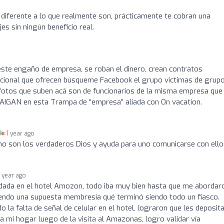
diferente a lo que realmente son, prácticamente te cobran una
es sin ningún beneficio real.
ste engaño de empresa, se roban el dinero, crean contratos
cacional que ofrecen búsqueme Facebook el grupo victimas de grup
 fotos que suben acá son de funcionarios de la misma empresa que
 CAIGAN en esta Trampa de “empresa” aliada con On vacation.
1 year ago
no son los verdaderos Dios y ayuda para uno comunicarse con ello
1 year ago
dada en el hotel Amozon, todo iba muy bien hasta que me abordar
endo una supuesta membresía qué terminó siendo todo un fiasco.
a falta de señal de celular en el hotel, lograron que les deposit
a mi hogar luego de la visita al Amazonas, logro validar vía