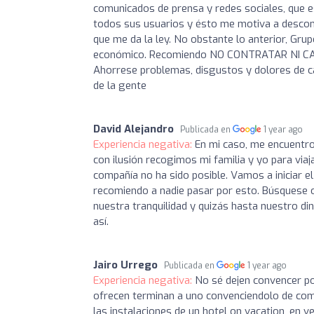
comunicados de prensa y redes sociales, que 
todos sus usuarios y ésto me motiva a desconf
que me da la ley. No obstante lo anterior, Gru
económico. Recomiendo NO CONTRATAR NI CA
Ahorrese problemas, disgustos y dolores de ca
de la gente
David Alejandro
Publicada en
1 year ago
Experiencia negativa:
En mi caso, me encuentro
con ilusión recogimos mi familia y yo para via
compañía no ha sido posible. Vamos a iniciar 
recomiendo a nadie pasar por esto. Búsques
nuestra tranquilidad y quizás hasta nuestro din
así.
Jairo Urrego
Publicada en
1 year ago
Experiencia negativa:
No sé dejen convencer po
ofrecen terminan a uno convenciendolo de com
las instalaciones de un hotel on vacation ,en 