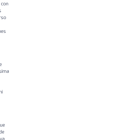
 con
s
rso
nes
e
ísima
ni
que
de
 ya