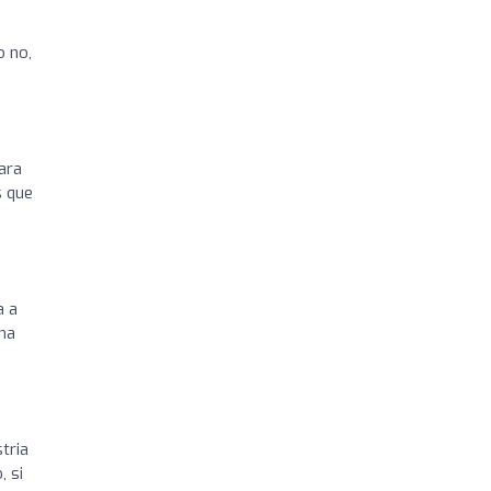
o no,
ara
s que
a a
una
tria
, si