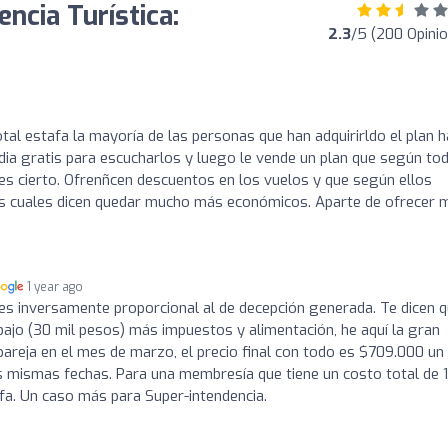
ncia Turística:
2.3
/5 (200 Opini
tal estafa la mayoría de las personas que han adquirirldo el plan h
dia gratis para escucharlos y luego le vende un plan que según tod
 es cierto. Ofrenñcen descuentos en los vuelos y que según ellos
os cuales dicen quedar mucho más económicos. Aparte de ofrecer 
1 year ago
a es inversamente proporcional al de decepción generada. Te dicen 
jo (30 mil pesos) más impuestos y alimentación, he aquí la gran
areja en el mes de marzo, el precio final con todo es $709.000 un
 mismas fechas. Para una membresía que tiene un costo total de 
fa. Un caso más para Super-intendencia.