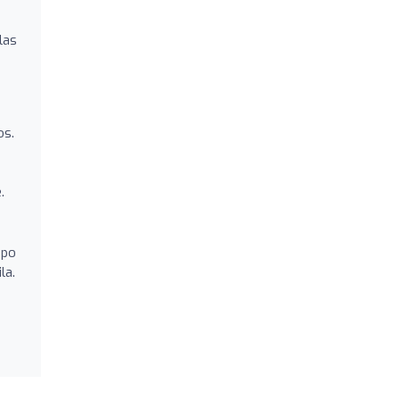
las
os.
.
ipo
la.