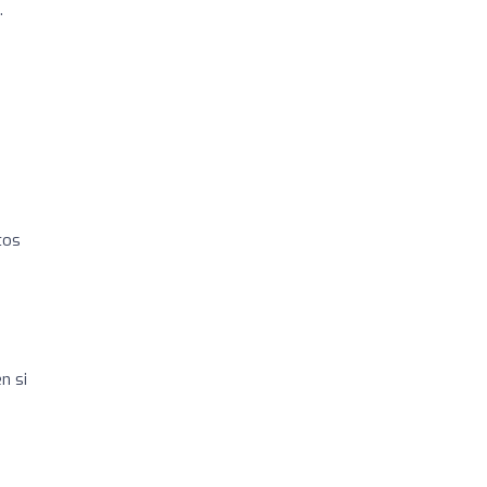
.
tos
n si