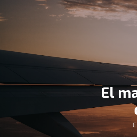
El ma
E