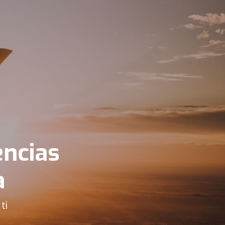
encias
a
ti