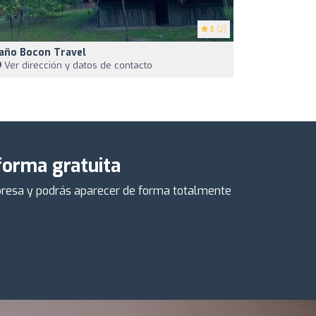
5
(2)
año Bocon Travel
Ver dirección y datos de contacto
 forma gratuita
empresa y podrás aparecer de forma totalmente