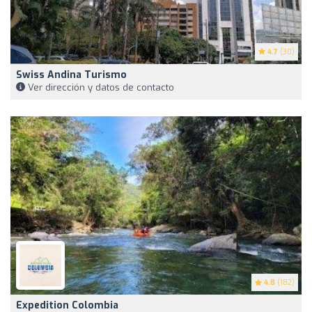
4.7
(30)
Swiss Andina Turismo
Ver dirección y datos de contacto
4.8
(182)
Expedition Colombia